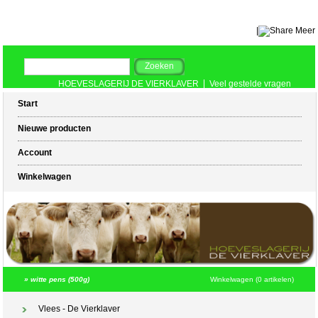
|
Meer
HOEVESLAGERIJ DE VIERKLAVER
Veel gestelde vragen
Start
Nieuwe producten
Account
Winkelwagen
»
witte pens (500g)
Winkelwagen (0 artikelen)
Vlees - De Vierklaver