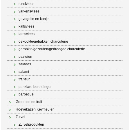
rundvlees
varkensvlees
gevogelte en konijn
kalfsvlees
lamsvlees
gekookte/gebakken charcuterie
gerookte/gezouten/gedroogde charcuterie
pasteien
salades
salami
traiteur
panklare bereidingen
barbecue
Groenten en fruit
Hoevekazen Keymeulen
Zuivel
Zuivelprodukten