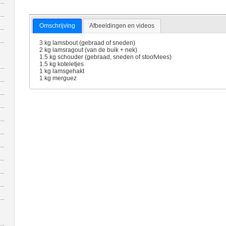
Omschrijving
Afbeeldingen en videos
3 kg lamsbout (gebraad of sneden)
2 kg lamsragout (van de buik + nek)
1.5 kg schouder (gebraad, sneden of stoofvlees)
1.5 kg koteletjes
1 kg lamsgehakt
1 kg merguez