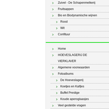
Zuivel - De Schapenmelkerij
Fruitsappen
Bio en Biodynamische wijnen
Rood
Wit
Confituur
Home
HOEVESLAGERIJ DE
VIERKLAVER
Algemene voorwaarden
Fotoalbums
De Hoeveslagerij
Koetjes en Kalfjes
Buffet Prestige
Koude aperoglaasjes
Veel gestelde vragen