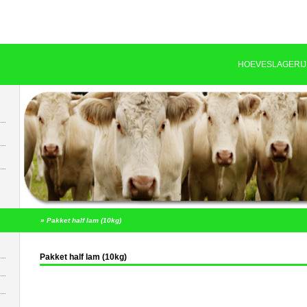
HOEVESLAGERIJ
»
Pakket half lam (10kg)
Pakket half lam (10kg)