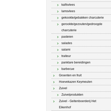
kalfsvlees
lamsvlees
gekookte/gebakken charcuterie
gerookte/gezouten/gedroogde
charcuterie
pasteien
salades
salami
traiteur
panklare bereidingen
barbecue
Groenten en fruit
Hoevekazen Keymeulen
Zuivel
Zuivelprodukten
Zuivel - Geitenboerderij Het
Eikenhof