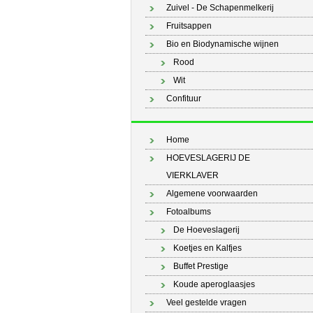
Zuivel - De Schapenmelkerij
Fruitsappen
Bio en Biodynamische wijnen
Rood
Wit
Confituur
Home
HOEVESLAGERIJ DE
VIERKLAVER
Algemene voorwaarden
Fotoalbums
De Hoeveslagerij
Koetjes en Kalfjes
Buffet Prestige
Koude aperoglaasjes
Veel gestelde vragen