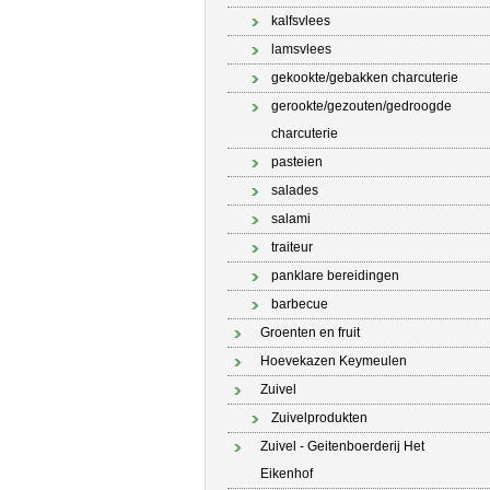
kalfsvlees
lamsvlees
gekookte/gebakken charcuterie
gerookte/gezouten/gedroogde
charcuterie
pasteien
salades
salami
traiteur
panklare bereidingen
barbecue
Groenten en fruit
Hoevekazen Keymeulen
Zuivel
Zuivelprodukten
Zuivel - Geitenboerderij Het
Eikenhof